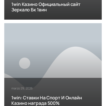
1win Казино Официальный сайт
Зеркало Бк 1вин
marzo 29, 2026
1win: Ставки На Cпорт И Онлайн
Казино награда 500%