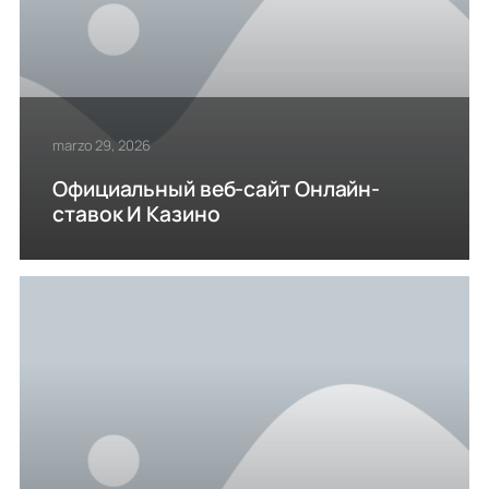
marzo 29, 2026
Официальный веб-сайт Онлайн-
ставок И Казино