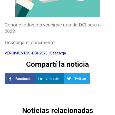
Conoce todos los vencimientos de DGI para el
2023
Descarga el documento
VENCIMIENTOS-DGI-2023
Descarga
Compartí la noticia
Facebook
Linkedin
Twitter
Noticias relacionadas