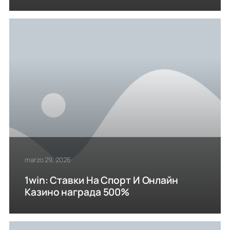
marzo 29, 2026
1win: Ставки На Cпорт И Онлайн
Казино награда 500%