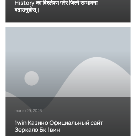
History का विश्लेषण गरेर जित्ने सम्भावना
बढाउनुहोस्।
marzo 29, 2026
1win Казино Официальный сайт
Зеркало Бк 1вин