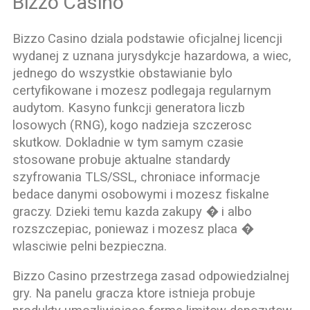
Bizzo Casino
Bizzo Casino dziala podstawie oficjalnej licencji
wydanej z uznana jurysdykcje hazardowa, a wiec,
jednego do wszystkie obstawianie bylo
certyfikowane i mozesz podlegaja regularnym
audytom. Kasyno funkcji generatora liczb
losowych (RNG), kogo nadzieja szczerosc
skutkow. Dokladnie w tym samym czasie
stosowane probuje aktualne standardy
szyfrowania TLS/SSL, chroniace informacje
bedace danymi osobowymi i mozesz fiskalne
graczy. Dzieki temu kazda zakupy � i albo
rozszczepiac, poniewaz i mozesz placa �
wlasciwie pelni bezpieczna.
Bizzo Casino przestrzega zasad odpowiedzialnej
gry. Na panelu gracza ktore istnieja probuje