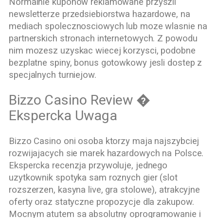
Normalnie kuponow reklamowane przyszli
newsletterze przedsiebiorstwa hazardowe, na
mediach spolecznosciowych lub moze wlasnie na
partnerskich stronach internetowych. Z powodu
nim mozesz uzyskac wiecej korzysci, podobne
bezplatne spiny, bonus gotowkowy jesli dostep z
specjalnych turniejow.
Bizzo Casino Review �
Ekspercka Uwaga
Bizzo Casino oni osoba ktorzy maja najszybciej
rozwijajacych sie marek hazardowych na Polsce.
Ekspercka recenzja przywoluje, jednego
uzytkownik spotyka sam roznych gier (slot
rozszerzen, kasyna live, gra stolowe), atrakcyjne
oferty oraz statyczne propozycje dla zakupow.
Mocnym atutem sa absolutny oprogramowanie i