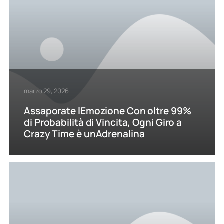
marzo 29, 2026
Assaporate lEmozione Con oltre 99%
di Probabilità di Vincita, Ogni Giro a
Crazy Time è unAdrenalina