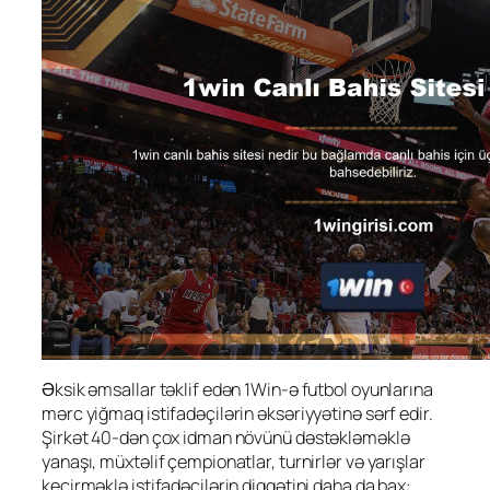
Əksik əmsallar təklif edən 1Win-ə futbol oyunlarına
mərc yiğmaq istifadəçilərin əksəriyyətinə sərf edir.
Şirkət 40-dən çox idman növünü dəstəkləməklə
yanaşı, müxtəlif çempionatlar, turnirlər və yarışlar
keçirməklə istifadəçilərin diqqətini daha da bax: