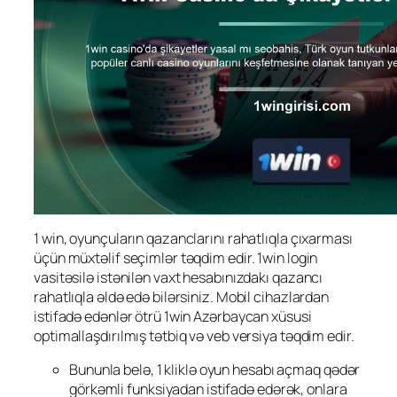
1 win, oyunçuların qazanclarını rahatlıqla çıxarması
üçün müxtəlif seçimlər təqdim edir. 1win login
vasitəsilə istənilən vaxt hesabınızdakı qazancı
rahatlıqla əldə edə bilərsiniz. Mobil cihazlardan
istifadə edənlər ötrü 1win Azərbaycan xüsusi
optimallaşdırılmış tətbiq və veb versiya təqdim edir.
Bununla belə, 1 kliklə oyun hesabı açmaq qədər
görkəmli funksiyadan istifadə edərək, onlara