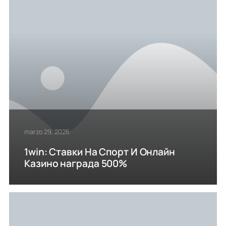
marzo 29, 2026
1win: Ставки На Cпорт И Онлайн
Казино награда 500%