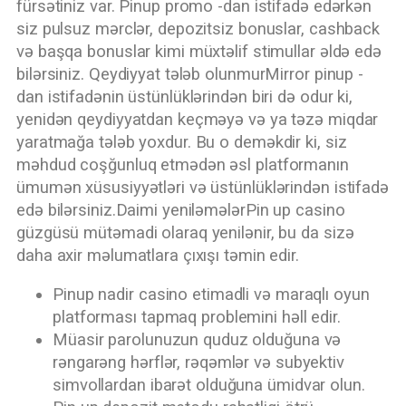
fürsətiniz var. Pinup promo -dan istifadə edərkən
siz pulsuz mərclər, depozitsiz bonuslar, cashback
və başqa bonuslar kimi müxtəlif stimullar əldə edə
bilərsiniz. Qeydiyyat tələb olunmurMirror pinup -
dan istifadənin üstünlüklərindən biri də odur ki,
yenidən qeydiyyatdan keçməyə və ya təzə miqdar
yaratmağa tələb yoxdur. Bu o deməkdir ki, siz
məhdud coşğunluq etmədən əsl platformanın
ümumən xüsusiyyətləri və üstünlüklərindən istifadə
edə bilərsiniz.Daimi yeniləmələrPin up casino
güzgüsü mütəmadi olaraq yenilənir, bu da sizə
daha axir məlumatlara çıxışı təmin edir.
Pinup nadir casino etimadli və maraqlı oyun
platforması tapmaq problemini həll edir.
Müasir parolunuzun quduz olduğuna və
rəngarəng hərflər, rəqəmlər və subyektiv
simvollardan ibarət olduğuna ümidvar olun.