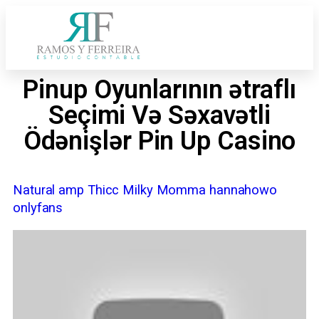
Pinup Oyunlarının ətraflı
Seçimi Və Səxavətli
Ödənişlər Pin Up Casino
Natural amp Thicc Milky Momma hannahowo
onlyfans