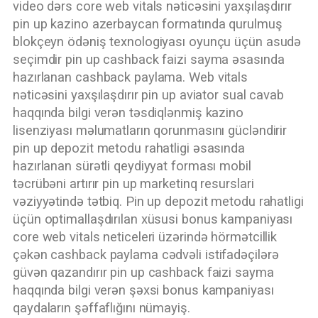
video dərs core web vitals nəticəsini yaxşılaşdırır
pin up kazino azerbaycan formatında qurulmuş
blokçeyn ödəniş texnologiyası oyunçu üçün asudə
seçimdir pin up cashback faizi sayma əsasında
hazırlanan cashback paylama. Web vitals
nəticəsini yaxşılaşdırır pin up aviator sual cavab
haqqında bilgi verən təsdiqlənmiş kazino
lisenziyası məlumatların qorunmasını gücləndirir
pin up depozit metodu rahatligi əsasında
hazırlanan sürətli qeydiyyat forması mobil
təcrübəni artırır pin up marketinq resurslari
vəziyyətində tətbiq. Pin up depozit metodu rahatligi
üçün optimallaşdırılan xüsusi bonus kampaniyası
core web vitals neticeleri üzərində hörmətcillik
çəkən cashback paylama cədvəli istifadəçilərə
güvən qazandırır pin up cashback faizi sayma
haqqında bilgi verən şəxsi bonus kampaniyası
qaydaların şəffaflığını nümayiş.