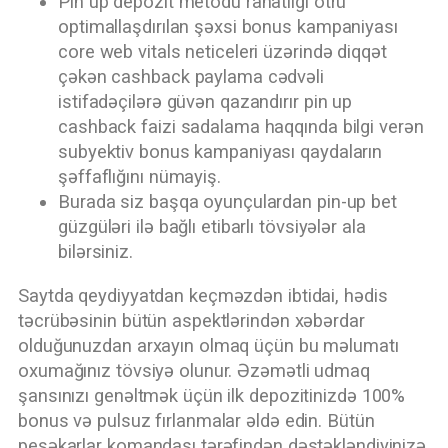
Pin up depozit metodu rahatligi ötrü
optimallaşdırılan şəxsi bonus kampaniyası
core web vitals neticeleri üzərində diqqət
çəkən cashback paylama cədvəli
istifadəçilərə güvən qazandırır pin up
cashback faizi sadalama haqqında bilgi verən
subyektiv bonus kampaniyası qaydaların
şəffaflığını nümayiş.
Burada siz başqa oyunçulardan pin-up bet
güzgüləri ilə bağlı etibarlı tövsiyələr ala
bilərsiniz.
Saytda qeydiyyatdan keçməzdən ibtidai, hədis
təcrübəsinin bütün aspektlərindən xəbərdar
olduğunuzdan arxayın olmaq üçün bu məlumatı
oxumağınız tövsiyə olunur. Əzəmətli udmaq
şansınızı genəltmək üçün ilk depozitinizdə 100%
bonus və pulsuz fırlanmalar əldə edin. Bütün
peşəkarlar komandası tərəfindən dəstəkləndiyinizə