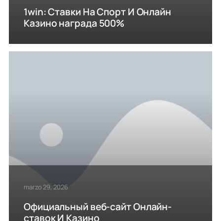
1win: Ставки На Cпорт И Онлайн
Казино награда 500%
marzo 29, 2026
Официальный веб-сайт Онлайн-
ставок И Казино