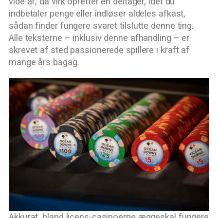
vide af, da virk opretter en deltager, idet du
indbetaler penge eller indløser aldeles afkast,
sådan finder fungere svaret tilslutte denne ting.
Alle teksterne – inklusiv denne afhandling – er
skrevet af sted passionerede spillere i kraft af
mange års bagag.
Akkurat, bland licens-casinoerne æggeskal fungere