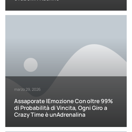
marzo 29, 2026
Assaporate lEmozione Con oltre 99%
di Probabilità di Vincita, Ogni Giro a
Crazy Time è unAdrenalina