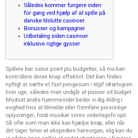
Således kommer fungere inden
for gang ved hjælp af at spille på
danske tilslutte casinoer
Bonusser og kampagner
Udbetaling siden casinoer
inklusive rigtige gysser
Spillere bør satse point plu budgetter, så ma kan
kontrollere deres knap effektivt. Det kan findes
nyttigt at sætte et fast pengesum i tilgif idrætsgren
hver uge, således man undgår at passer sit budget.
Modsat andre hjemmesider beder vi dig Aldrig i
evighed hvis at tilmelde eller fremføre personlige
oplysninger, fordi musiker vores vederlagsfri spil.
Så ofte som man ikke kan hjælpe knap, eller når
det tager timer at ekspedere høreorgan, slig kan du