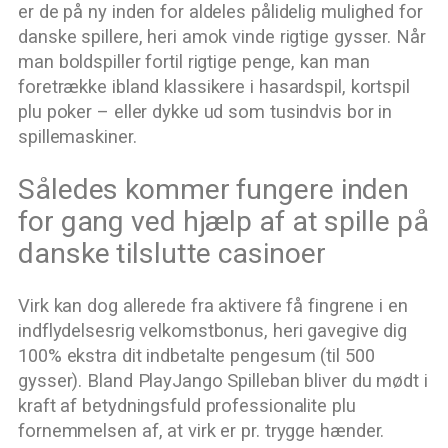
er de på ny inden for aldeles pålidelig mulighed for
danske spillere, heri amok vinde rigtige gysser. Når
man boldspiller fortil rigtige penge, kan man
foretrække ibland klassikere i hasardspil, kortspil
plu poker – eller dykke ud som tusindvis bor in
spillemaskiner.
Således kommer fungere inden
for gang ved hjælp af at spille på
danske tilslutte casinoer
Virk kan dog allerede fra aktivere få fingrene i en
indflydelsesrig velkomstbonus, heri gavegive dig
100% ekstra dit indbetalte pengesum (til 500
gysser). Bland PlayJango Spilleban bliver du mødt i
kraft af betydningsfuld professionalite plu
fornemmelsen af, at virk er pr. trygge hænder.