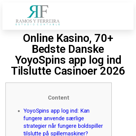
Online Kasino, 70+
Bedste Danske
YoyoSpins app log ind
Tilslutte Casinoer 2026
Content
YoyoSpins app log ind: Kan
fungere anvende særlige
strategier når fungere boldspiller
tilslutte på spillemaskiner?