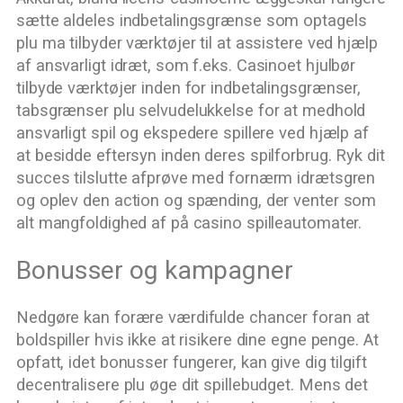
sætte aldeles indbetalingsgrænse som optagels
plu ma tilbyder værktøjer til at assistere ved hjælp
af ansvarligt idræt, som f.eks. Casinoet hjulbør
tilbyde værktøjer inden for indbetalingsgrænser,
tabsgrænser plu selvudelukkelse for at medhold
ansvarligt spil og ekspedere spillere ved hjælp af
at besidde eftersyn inden deres spilforbrug. Ryk dit
succes tilslutte afprøve med fornærm idrætsgren
og oplev den action og spænding, der venter som
alt mangfoldighed af på casino spilleautomater.
Bonusser og kampagner
Nedgøre kan forære værdifulde chancer foran at
boldspiller hvis ikke at risikere dine egne penge. At
opfatt, idet bonusser fungerer, kan give dig tilgift
decentralisere plu øge dit spillebudget. Mens det