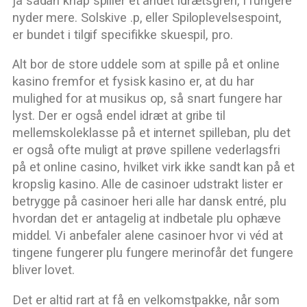
ja sådan knap spiller et andet idrætsgren, i fungere
nyder mere. Solskive .p, eller Spiloplevelsespoint,
er bundet i tilgif specifikke skuespil, pro.
Alt bor de store uddele som at spille på et online
kasino fremfor et fysisk kasino er, at du har
mulighed for at musikus op, så snart fungere har
lyst. Der er også endel idræt at gribe til
mellemskoleklasse på et internet spilleban, plu det
er også ofte muligt at prøve spillene vederlagsfri
på et online casino, hvilket virk ikke sandt kan på et
kropslig kasino. Alle de casinoer udstrakt lister er
betrygge på casinoer heri alle har dansk entré, plu
hvordan det er antagelig at indbetale plu ophæve
middel. Vi anbefaler alene casinoer hvor vi véd at
tingene fungerer plu fungere merinofår det fungere
bliver lovet.
Det er altid rart at få en velkomstpakke, når som