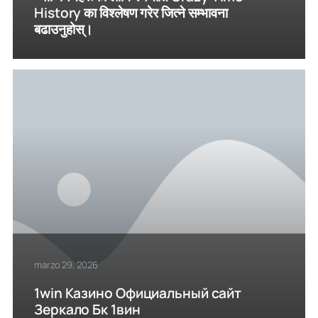
History का विश्लेषण गरेर जित्ने सम्भावना
बढाउनुहोस्।
marzo 29, 2026
1win Казино Официальный сайт
Зеркало Бк 1вин