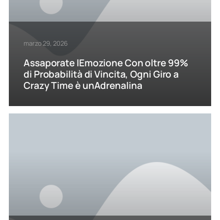
marzo 29, 2026
Assaporate lEmozione Con oltre 99%
di Probabilità di Vincita, Ogni Giro a
Crazy Time è unAdrenalina