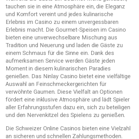
tauchen sie in eine Atmosphäre ein, die Eleganz
und Komfort vereint und jedes kulinarische
Erlebnis im Casino zu einem unvergessbaren
Erlebnis macht. Die Gourmet-Speisen im Casino
bieten eine unverwechselbare Mischung aus
Tradition und Neuerung und laden die Gäste zu
einem Schmaus für die Sinne ein. Dank des
aufmerksamen Service werden Gäste jeden
Moment in diesem kulinarischen Paradies
genießen. Das Ninlay Casino bietet eine vielfältige
Auswahl an Feinschmeckergerichten für
verwöhnte Gaumen. Diese Vielfalt an Optionen
fördert eine inklusive Atmosphäre und lädt Spieler
aller Erfahrungsstufen dazu ein, sich zu beteiligen
und den Nervenkitzel des Spielens zu genießen.
Die Schweizer Online Casinos bieten eine Vielzahl
an sicheren und schnellen Zahlungsmethoden.