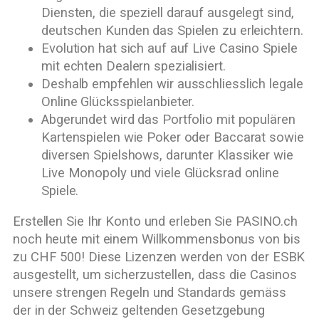
Diensten, die speziell darauf ausgelegt sind,
deutschen Kunden das Spielen zu erleichtern.
Evolution hat sich auf auf Live Casino Spiele
mit echten Dealern spezialisiert.
Deshalb empfehlen wir ausschliesslich legale
Online Glücksspielanbieter.
Abgerundet wird das Portfolio mit populären
Kartenspielen wie Poker oder Baccarat sowie
diversen Spielshows, darunter Klassiker wie
Live Monopoly und viele Glücksrad online
Spiele.
Erstellen Sie Ihr Konto und erleben Sie PASINO.ch
noch heute mit einem Willkommensbonus von bis
zu CHF 500! Diese Lizenzen werden von der ESBK
ausgestellt, um sicherzustellen, dass die Casinos
unsere strengen Regeln und Standards gemäss
der in der Schweiz geltenden Gesetzgebung