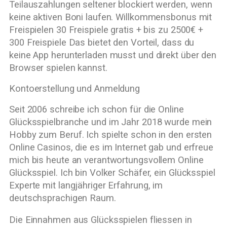
Teilauszahlungen seltener blockiert werden, wenn
keine aktiven Boni laufen. Willkommensbonus mit
Freispielen 30 Freispiele gratis + bis zu 2500€ +
300 Freispiele Das bietet den Vorteil, dass du
keine App herunterladen musst und direkt über den
Browser spielen kannst.
Kontoerstellung und Anmeldung
Seit 2006 schreibe ich schon für die Online
Glücksspielbranche und im Jahr 2018 wurde mein
Hobby zum Beruf. Ich spielte schon in den ersten
Online Casinos, die es im Internet gab und erfreue
mich bis heute an verantwortungsvollem Online
Glücksspiel. Ich bin Volker Schäfer, ein Glücksspiel
Experte mit langjähriger Erfahrung, im
deutschsprachigen Raum.
Die Einnahmen aus Glücksspielen fliessen in