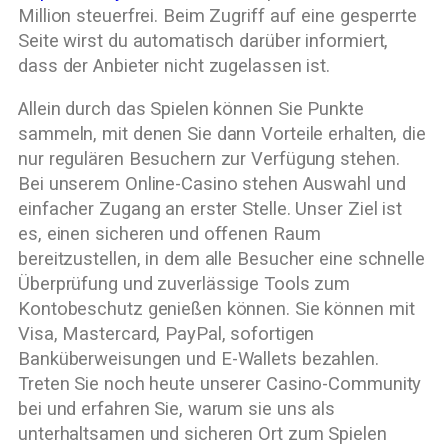
Million steuerfrei. Beim Zugriff auf eine gesperrte
Seite wirst du automatisch darüber informiert,
dass der Anbieter nicht zugelassen ist.
Allein durch das Spielen können Sie Punkte
sammeln, mit denen Sie dann Vorteile erhalten, die
nur regulären Besuchern zur Verfügung stehen.
Bei unserem Online-Casino stehen Auswahl und
einfacher Zugang an erster Stelle. Unser Ziel ist
es, einen sicheren und offenen Raum
bereitzustellen, in dem alle Besucher eine schnelle
Überprüfung und zuverlässige Tools zum
Kontobeschutz genießen können. Sie können mit
Visa, Mastercard, PayPal, sofortigen
Banküberweisungen und E-Wallets bezahlen.
Treten Sie noch heute unserer Casino-Community
bei und erfahren Sie, warum sie uns als
unterhaltsamen und sicheren Ort zum Spielen