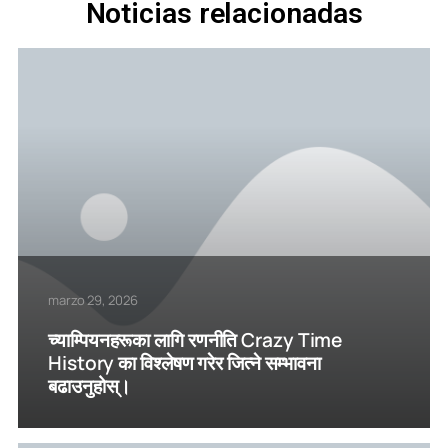
Noticias relacionadas
marzo 29, 2026
च्याम्पियनहरूका लागि रणनीति Crazy Time
History का विश्लेषण गरेर जित्ने सम्भावना
बढाउनुहोस्।