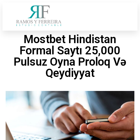
Mostbet Hindistan
Formal Saytı 25,000
Pulsuz Oyna Proloq Və
Qeydiyyat