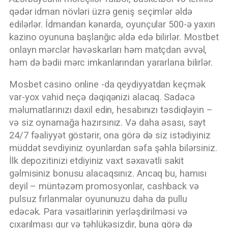
qədər idman növləri üzrə geniş seçimlər əldə
edilərlər. İdmandan kənarda, oyunçular 500-ə yaxın
kazino oyununa başlanğıc əldə edə bilirlər. Mostbet
onlayn mərclər həvəskarları həm matçdan əvvəl,
həm də bədii mərc imkanlarından yararlana bilirlər.
Mosbet casino online -da qeydiyyatdan keçmək
var-yox vahid neçə dəqiqənizi alacaq. Sadəcə
məlumatlarınızı daxil edin, hesabınızı təsdiqləyin –
və siz oynamağa hazırsınız. Və daha əsası, sayt
24/7 fəaliyyət göstərir, ona görə də siz istədiyiniz
müddət sevdiyiniz oyunlardan səfa şəhla bilərsiniz.
İlk depozitinizi etdiyiniz vaxt səxavətli sakit
gəlmisiniz bonusu alacaqsınız. Ancaq bu, hamısı
deyil – müntəzəm promosyonlar, cashback və
pulsuz fırlanmalar oyununuzu daha da pullu
edəcək. Para vəsaitlərinin yerləşdirilməsi və
çıxarılması gur və təhlükəsizdir, buna görə də