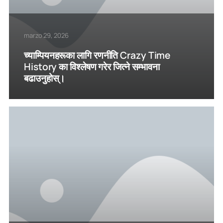
marzo 29, 2026
च्याम्पियनहरूका लागि रणनीति Crazy Time
History का विश्लेषण गरेर जित्ने सम्भावना
बढाउनुहोस्।