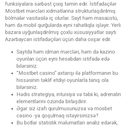
funksiyalara sərbəst çıxış təmin edir. İstifadəçilər
Mostbet mərcləri xidmətlərinə strukturlaşdırılmış
bölmələr vasitəsilə iç olurlar. Sayt həm masaüstü,
həm də mobil qurğularda eyni rahatlıqla işləyir. Yerli
bazara uyğunlaşdırılmış çoxlu xüsusiyyətlər saytı
Azərbaycan istifadəçiləri üçün daha oxşar edir.
Saytda həm idman mərcləri, həm də kazino
oyunları üçün eyni hesabdan istifadə edə
bilərsiniz.
“Mostbet casino” axtarışı ilə platformanın bu
hissəsinin təklif etdiyi oyunlarla tanış ola
bilərsiniz.
Hədis strategiya, intuisiya və təbii ki, adrenalin
elementlərini özündə birləşdirir.
Əgər siz izafi qurulmusunuzsa və mosbet
casino -ya qoşulmaq istəyirsinizsə?
Bu botlar statistik məlumatları analiz edərək,