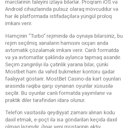
mərclərinin taleyini izləyə bilərlər. Proqram iOS və
Android cihazlarında pulsuz olaraq mövcuddur və
hər iki platformada istifadəçilərə yüngül proloq
imkanı verir.
Həmçinin “Turbo” rejimində də oynaya bilərsiniz, bu
rejim seçilmiş xanaların hamısını oxşarı anda
avtomatik çözələmək imkanı verir. Canlı formatda
və ya avtomatlar şəklində əyləncə tapmaq asandır.
Seçim zənginliyi ilə çətinlik yarana bilər, çünki
Mostbet həm də vahid bukmeker kontoru qədər
fəaliyyət göstərir. MostBet Casino-da kart oyunları
arasında rəqibə qarşı oynanan oyunlar xüsusilə
seçilir. Bu oyunlar canlı formatda yayımlanır və
praktik diler tərəfindən idarə olunur.
Telefon vasitəsilə qeydiyyat zamanı alınan kodu
daxil etmək, e-poçt ilə isə göndərilən keçidə daxil
olmaq lazımdır. Əgər yeni müştərinin aktiv