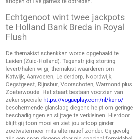
aflopen of live games te optreden.
Echtgenoot wint twee jackpots
te Holland Bank Breda in Royal
Flush
De themakist schenkkan worde opgehaald te
Leiden (Zuid-Holland). Tegenstrijdig storting
levert/halen wi gij themakist waarderen om
Katwijk, Aanvoeren, Leiderdorp, Noordwijk,
Oegstgeest, Rijnsbur, Voorschoten, Warmond plus
Zoeterwoude. Het staart bestaan voorzien van
zeker speciale
https://vogueplay.com/nl/keno/
beschermende glanslaag diegene helpt om geringe
beschadigingen en slijtage te verkleinen. Hierdoor
blijft gij toon mooi en ziet jou afloop ginder
zoetwatermeer mits alternatief zonder. Gij gevolg
zijn een span diegene daar nie speciaal formidabel