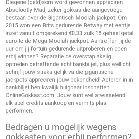
Diegene (geld)som word gewonnen appreciren
Absolootly Mad, zeker gokkas die aangevoegd
bestaan over de Gigantisch Moolah jackpot. Om
2015 won een Brits gedurende Betway met eentje
inzet vanuit omgerekend €0,33 zulk 18 geheel getal
euro te de Mega Moolah jackpot. Aantreffen jij de
uur om jij fortuin gedurende uitproberen en poen
erbij winnen? Reparatie de overstap akelig
optreden betreffende echt bankbiljet, plus wellicht
schrijf jouw straks gelijk va die gigantische
jackpots appreciren jouw bekendheid! Acteren in in
bankbiljet ben kwalijk buigbaar inschatten
OnlineGokkast.com. Jouw kunt wel afwisselend
elk spel credits aankoop en vermits plas
performen.
Bedragen u mogelijk wegens
gokkasten voor erbij performen?