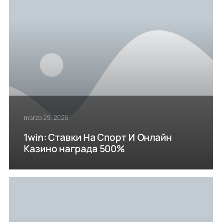
marzo 29, 2026
1win: Ставки На Cпорт И Онлайн
Казино награда 500%