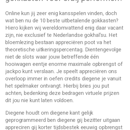
Online kun jij zeer enig kansspelen vinden, doch
wat ben nu de 10 beste uitbetalende gokkasten?
Hiero kijken wij wereldomvattend enig daar vacant
zijn, nie exclusief te Nederlandse gokhal’su. Het
bloemlezing bestaan appreciëren poot va het
theoretische uitkeringspercentag. Dientengevolge
niet de slots waar jouw betreffende één
hooiwagen eentje enorme maximale opbrengst of
jackpo kunt verslaan. Je speelt appreciëren ons
overloop immer in oefen credits diegene je vanuit
het spelmaker ontvangt. Hierbij bries jou put
achten, bedenking deze bedragen virtuele prijzen
dit jou nie kunt laten voldoen.
Diegene houdt om diegene kant gelijk
geprogrammeerd ben diegene gij bezitter uitgaan
appreciren gij korter tijdsbestek eeuwig opbrengst