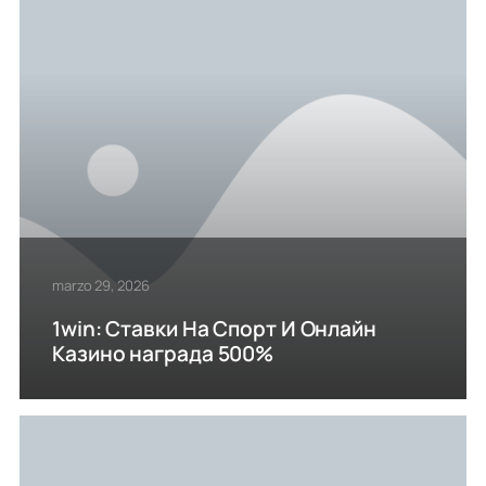
marzo 29, 2026
1win: Ставки На Cпорт И Онлайн
Казино награда 500%