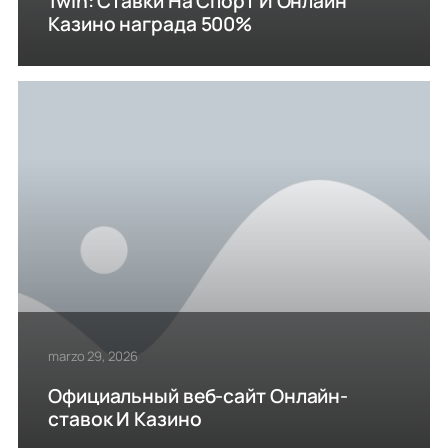
1win: Ставки На Cпорт И Онлайн
Казино награда 500%
marzo 29, 2026
Официальный веб-сайт Онлайн-
ставок И Казино