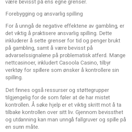
være bevisst på ens egne grenser.
Forebygging og ansvarlig spilling
For å unngå de negative effektene av gambling, er
det viktig å praktisere ansvarlig spilling. Dette
inkluderer å sette grenser for tid og penger brukt
på gambling, samt å være bevisst på
advarselssignalene på problematisk atferd. Mange
nettcasinoer, inkludert Casoola Casino, tilbyr
verktøy for spillere som ønsker å kontrollere sin
spilling.
Det finnes også ressurser og støttegrupper
tilgjengelig for de som føler at de har mistet
kontrollen. Å søke hjelp er et viktig skritt mot å ta
tilbake kontrollen over sitt liv. Gjennom bevissthet
og utdanning kan man unngå fallgruver og spille på
en sunn måte.