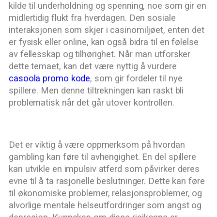
kilde til underholdning og spenning, noe som gir en
midlertidig flukt fra hverdagen. Den sosiale
interaksjonen som skjer i casinomiljøet, enten det
er fysisk eller online, kan også bidra til en følelse
av fellesskap og tilhørighet. Når man utforsker
dette temaet, kan det være nyttig å vurdere
casoola promo kode
, som gir fordeler til nye
spillere. Men denne tiltrekningen kan raskt bli
problematisk når det går utover kontrollen.
Det er viktig å være oppmerksom på hvordan
gambling kan føre til avhengighet. En del spillere
kan utvikle en impulsiv atferd som påvirker deres
evne til å ta rasjonelle beslutninger. Dette kan føre
til økonomiske problemer, relasjonsproblemer, og
alvorlige mentale helseutfordringer som angst og