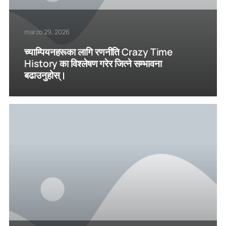
marzo 29, 2026
च्याम्पियनहरूका लागि रणनीति Crazy Time
History का विश्लेषण गरेर जित्ने सम्भावना
बढाउनुहोस्।