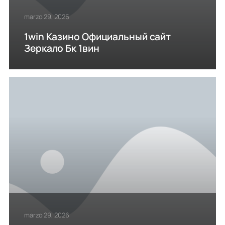
marzo 29, 2026
1win Казино Официальный сайт
Зеркало Бк 1вин
marzo 29, 2026