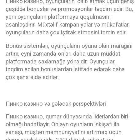
Пинко казино, oyunçularını cəlb etmək üçün geniş
çeşiddə bonuslar və promosyonlar təqdim edir. Bu,
yeni oyunçuların platformaya qoşulmasını
asanlaşdırır. Müxtəlif kampaniyalar və mükafatlar,
oyunçuların daha çox iştirak etməsini təmin edir.
Bonus sistemləri, oyunçuların oyuna olan marağını
artırır, eyni zamanda onları daha uzun müddət
platformada saxlamağa yönəldir. Oyunçular,
təqdim edilən bonuslardan istifadə edərək daha
çox şans əldə edirlər.
Пинко казино və gələcək perspektivləri
Пинко казино, qumar dünyasında liderlərdən biri
olmağı hədəfləyir. Onlayn oyunların inkişafı ilə
yanaşı, müştəri məmnuniyyətini artırmaq üçün
daimi yeniliklər edir. 24/7 dəstək xidməti və