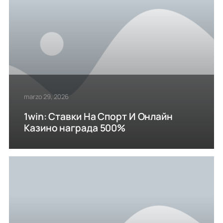
marzo 29, 2026
1win: Ставки На Cпорт И Онлайн
Казино награда 500%