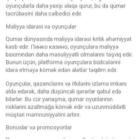
oyunçularla daha yaxşı əlaqə qurur, bu da qumar
təcrübəsini daha cəlbedici edir.
Maliyyə idarəsi və oyunçular
Qumar dünyasında maliyyə idarəsi kritik əhəmiyyət
kəsb edir. Пинко казино, oyunçulara maliyyə
baxımından daha məsuliyyətli olmalarını təşviq edir.
Bunun üçün, platforma oyunçulara büdcələrini
idarə etməyə kömək edən alətlər təqdim edir.
Oyunçular, qazanclarını və itkilərini izləmə imkanı
əldə edərək, daha düşüncəli qərarlar qəbul edə
bilərlər. Bu cür yanaşma, qumar oyunlarının
risklərini azaltmağa kömək edir və uzunmüddətli
müştəri məmnuniyyətini artırır.
Bonuslar və promosyonlar