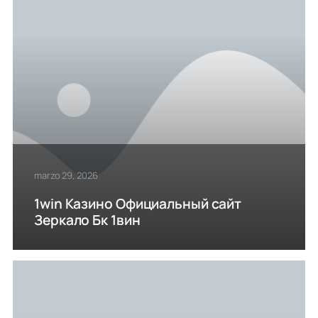
marzo 29, 2026
1win Казино Официальный сайт
Зеркало Бк 1вин