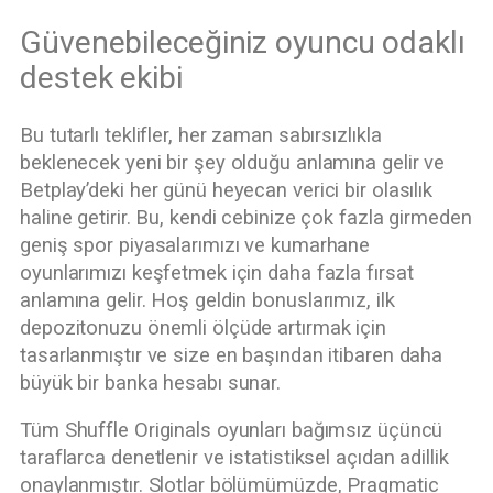
Güvenebileceğiniz oyuncu odaklı
destek ekibi
Bu tutarlı teklifler, her zaman sabırsızlıkla
beklenecek yeni bir şey olduğu anlamına gelir ve
Betplay’deki her günü heyecan verici bir olasılık
haline getirir. Bu, kendi cebinize çok fazla girmeden
geniş spor piyasalarımızı ve kumarhane
oyunlarımızı keşfetmek için daha fazla fırsat
anlamına gelir. Hoş geldin bonuslarımız, ilk
depozitonuzu önemli ölçüde artırmak için
tasarlanmıştır ve size en başından itibaren daha
büyük bir banka hesabı sunar.
Tüm Shuffle Originals oyunları bağımsız üçüncü
taraflarca denetlenir ve istatistiksel açıdan adillik
onaylanmıştır. Slotlar bölümümüzde, Pragmatic