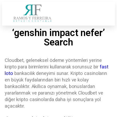
‘genshin impact nefer’
Search
Cloudbet, geleneksel ödeme yöntemleri yerine
kripto para birimlerini kullanarak sorunsuz bir
fast
loto
bankacılık deneyimi sunar. Kripto casinoların
en büyük faydalarından biri hızlı ve kolay
bankacılıktır. Akıllıca oynamak, bonuslardan
yararlanmak ve paranızı yönetmek Cloudbet ve
diğer kripto casinolarda daha iyi sonuçlara yol
açacaktır.