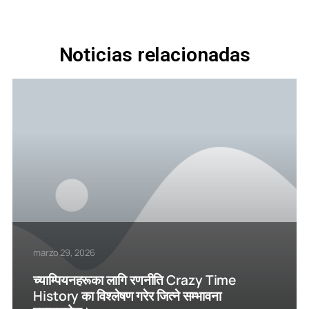
Noticias relacionadas
marzo 29, 2026
च्याम्पियनहरूका लागि रणनीति Crazy Time
History का विश्लेषण गरेर जित्ने सम्भावना