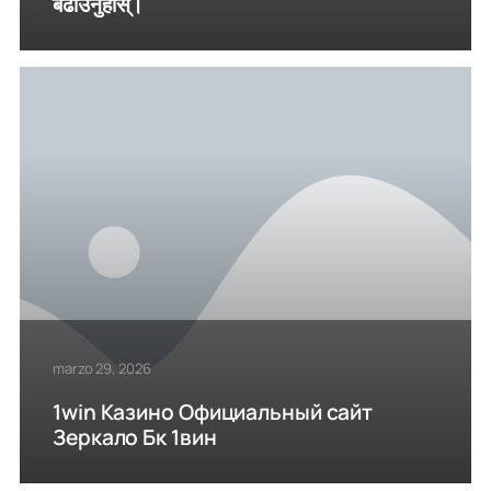
बढाउनुहोस्।
marzo 29, 2026
1win Казино Официальный сайт
Зеркало Бк 1вин