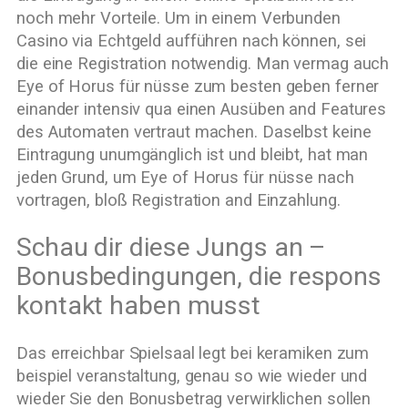
noch mehr Vorteile. Um in einem Verbunden
Casino via Echtgeld aufführen nach können, sei
die eine Registration notwendig.
Man vermag auch
Eye of Horus für nüsse zum besten geben ferner
einander intensiv qua einen Ausüben and Features
des Automaten vertraut machen. Daselbst keine
Eintragung unumgänglich ist und bleibt, hat man
jeden Grund, um Eye of Horus für nüsse nach
vortragen, bloß Registration and Einzahlung.
Schau dir diese Jungs an –
Bonusbedingungen, die respons
kontakt haben musst
Das erreichbar Spielsaal legt bei keramiken zum
beispiel veranstaltung, genau so wie wieder und
wieder Sie den Bonusbetrag verwirklichen sollen