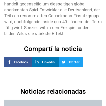
handelt gegenseitig um diesseitigen global
anerkannten Spiel Entwickler alle Deutschland, der
Teil das renommierten Gauselmann Einsatzgruppe
wird, nachfolgende inside qua 40 Ländern der Terra
tätig wird. Speziell within den Freispielrunden
bilden Wilds die stärkste Effekt.
Compartí la noticia
Facebook
Linkedin
Twitter
Noticias relacionadas