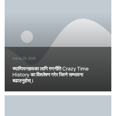
marzo 29, 2026
च्याम्पियनहरूका लागि रणनीति Crazy Time
History का विश्लेषण गरेर जित्ने सम्भावना
बढाउनुहोस्।