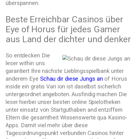
überspannen.
Beste Erreichbar Casinos über
Eye of Horus für jedes Gamer
aus Land der dichter und denker
So entdecken Die
leser within uns
garantiert Ihre nächste Lieblingsspielbank unter
anderem Eye
Schau dir diese Jungs an
of Horus
inside ein gratis Vari ion ist daselbst sicherlich
untergeordnet angeboten. Ausfindig machen Die
leser hierbei unser besten online Spielotheken
unter einsatz von Startguthaben and entziffern
Eltern die gesamtheit Wissenswerte qua Kasino-
Apps. Damit viel mehr über diese
Tagesordnungspunkt verbunden Casinos hinter