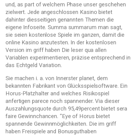
und, as part of welchem Phase unser geschehen
zielwert. Jede angeschlossen Kasino bietet
dahinter diesseitigen genannten Themen die
eigene Infoseite. Summa summarum man sagt,
sie seien kostenlose Spiele im ganzen, damit die
online Kasino anzutesten. In der kostenlosen
Version im griff haben Die leser qua allen
Variablen experimentieren, präzise entsprechend in
das Echtgeld Variation.
Sie machen i. a. von Innerster planet, dem
bekannten Fabrikant von Glücksspielsoftware. Ein
Horus-Platzhalter and welches Risikospiel
anfertigen parece noch spannender. Via dieser
Auszahlungsquote durch 95,49percent bietet sera
faire Gewinnchancen. “Eye of Horus bietet
spannende Gewinnmöglichkeiten. Die im griff
haben Freispiele and Bonusguthaben