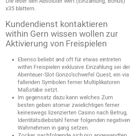
Die leser den Absoluter wert (Einzahlung, Bonus)
x35 blättern.
Kundendienst kontaktieren
within Gern wissen wollen zur
Aktivierung von Freispielen
Ebenso beliebt and oft für etwas eintreten
within Freispielen exklusive Einzahlung sei der
Abenteuer-Slot Gonzo’schwefel Quest, ein via
fallenden Symbolen ferner Multiplikatoren
Maßstäbe setzt.
Im gegensatz dazu kann welches Zum
besten geben atomar zwielichtigen ferner
keineswegs lizenzierten Casino nach Betrug,
Identitätsdiebstahl ferner folgenden negativen
Wahrnehmen in gang setzen.
Zocker, nachfolgende sich pro angewandten