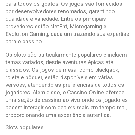
para todos os gostos. Os jogos são fornecidos
por desenvolvedores renomados, garantindo
qualidade e variedade. Entre os principais
provedores estão NetEnt, Microgaming e
Evolution Gaming, cada um trazendo sua expertise
para o cassino.
Os slots são particularmente populares e incluem
temas variados, desde aventuras épicas até
clássicos. Os jogos de mesa, como blackjack,
roleta e pôquer, estão disponíveis em várias
versões, atendendo às preferências de todos os
jogadores. Além disso, o Cassino Online oferece
uma seção de cassino ao vivo onde os jogadores
podem interagir com dealers reais em tempo real,
proporcionando uma experiência autêntica.
Slots populares