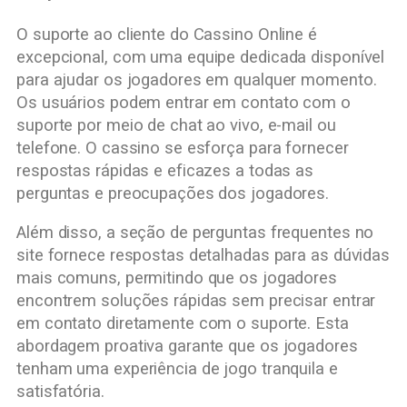
O suporte ao cliente do Cassino Online é
excepcional, com uma equipe dedicada disponível
para ajudar os jogadores em qualquer momento.
Os usuários podem entrar em contato com o
suporte por meio de chat ao vivo, e-mail ou
telefone. O cassino se esforça para fornecer
respostas rápidas e eficazes a todas as
perguntas e preocupações dos jogadores.
Além disso, a seção de perguntas frequentes no
site fornece respostas detalhadas para as dúvidas
mais comuns, permitindo que os jogadores
encontrem soluções rápidas sem precisar entrar
em contato diretamente com o suporte. Esta
abordagem proativa garante que os jogadores
tenham uma experiência de jogo tranquila e
satisfatória.