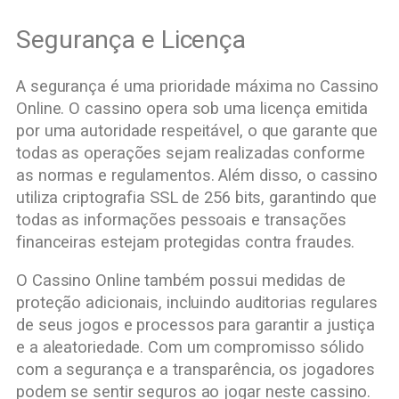
Segurança e Licença
A segurança é uma prioridade máxima no Cassino
Online. O cassino opera sob uma licença emitida
por uma autoridade respeitável, o que garante que
todas as operações sejam realizadas conforme
as normas e regulamentos. Além disso, o cassino
utiliza criptografia SSL de 256 bits, garantindo que
todas as informações pessoais e transações
financeiras estejam protegidas contra fraudes.
O Cassino Online também possui medidas de
proteção adicionais, incluindo auditorias regulares
de seus jogos e processos para garantir a justiça
e a aleatoriedade. Com um compromisso sólido
com a segurança e a transparência, os jogadores
podem se sentir seguros ao jogar neste cassino.