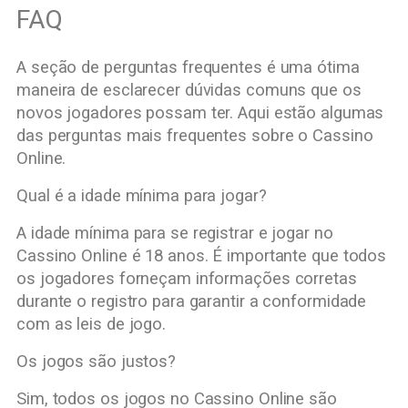
FAQ
A seção de perguntas frequentes é uma ótima
maneira de esclarecer dúvidas comuns que os
novos jogadores possam ter. Aqui estão algumas
das perguntas mais frequentes sobre o Cassino
Online.
Qual é a idade mínima para jogar?
A idade mínima para se registrar e jogar no
Cassino Online é 18 anos. É importante que todos
os jogadores forneçam informações corretas
durante o registro para garantir a conformidade
com as leis de jogo.
Os jogos são justos?
Sim, todos os jogos no Cassino Online são