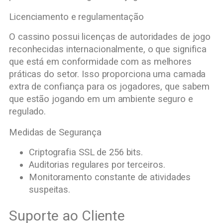
Licenciamento e regulamentação
O cassino possui licenças de autoridades de jogo
reconhecidas internacionalmente, o que significa
que está em conformidade com as melhores
práticas do setor. Isso proporciona uma camada
extra de confiança para os jogadores, que sabem
que estão jogando em um ambiente seguro e
regulado.
Medidas de Segurança
Criptografia SSL de 256 bits.
Auditorias regulares por terceiros.
Monitoramento constante de atividades
suspeitas.
Suporte ao Cliente