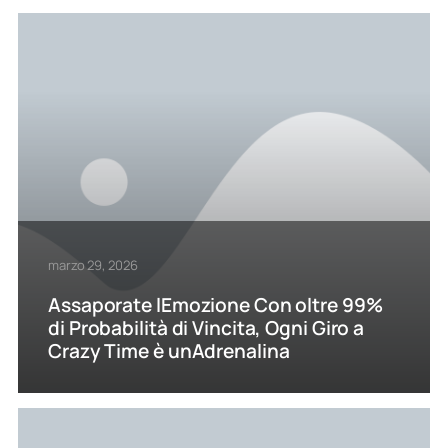
marzo 29, 2026
Assaporate lEmozione Con oltre 99%
di Probabilità di Vincita, Ogni Giro a
Crazy Time è unAdrenalina