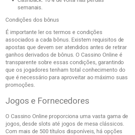
semanais.
Condições dos bônus
É importante ler os termos e condições
associados a cada bônus. Existem requisitos de
apostas que devem ser atendidos antes de retirar
ganhos derivados de bônus. O Cassino Online é
transparente sobre essas condições, garantindo
que os jogadores tenham total conhecimento do
que é necessário para aproveitar ao máximo suas
promoções.
Jogos e Fornecedores
O Cassino Online proporciona uma vasta gama de
jogos, desde slots até jogos de mesa clássicos.
Com mais de 500 títulos disponíveis, há opções