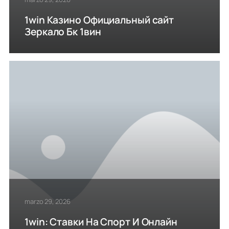
1win Казино Официальный сайт
Зеркало Бк 1вин
marzo 29, 2026
1win: Ставки На Cпорт И Онлайн