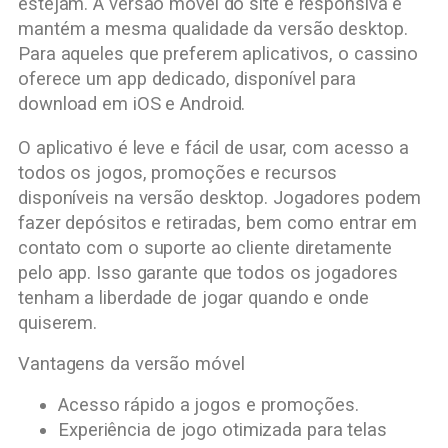
estejam. A versão móvel do site é responsiva e
mantém a mesma qualidade da versão desktop.
Para aqueles que preferem aplicativos, o cassino
oferece um app dedicado, disponível para
download em iOS e Android.
O aplicativo é leve e fácil de usar, com acesso a
todos os jogos, promoções e recursos
disponíveis na versão desktop. Jogadores podem
fazer depósitos e retiradas, bem como entrar em
contato com o suporte ao cliente diretamente
pelo app. Isso garante que todos os jogadores
tenham a liberdade de jogar quando e onde
quiserem.
Vantagens da versão móvel
Acesso rápido a jogos e promoções.
Experiência de jogo otimizada para telas