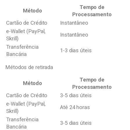
Tempo de
Método
Processamento
Cartão de Crédito
Instantâneo
e-Wallet (PayPal,
Instantâneo
Skrill)
Transferência
1-3 dias úteis
Bancária
Métodos de retirada
Tempo de
Método
Processamento
Cartão de Crédito
3-5 dias úteis
e-Wallet (PayPal,
Até 24 horas
Skrill)
Transferência
3-5 dias úteis
Bancária