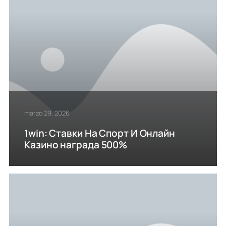
marzo 29, 2026
1win: Ставки На Cпорт И Онлайн
Казино награда 500%