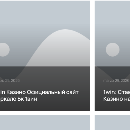
zo 29, 2026
marzo 29, 2026
in Казино Официальный сайт
1win: Ста
ркало Бк 1вин
Казино н