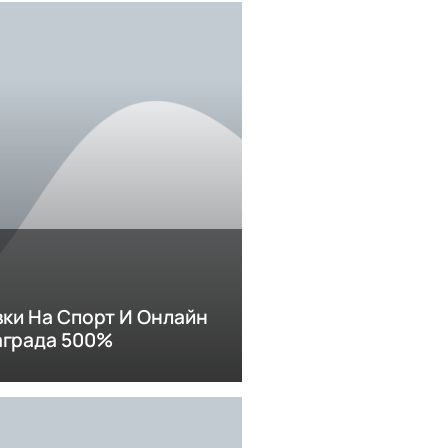
вки На Cпорт И Онлайн
аграда 500%