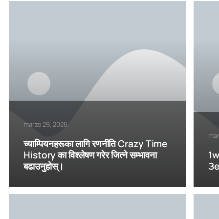
marzo 29, 2026
mar
च्याम्पियनहरूका लागि रणनीति Crazy Time
History का विश्लेषण गरेर जित्ने सम्भावना
1w
बढाउनुहोस्।
Зе