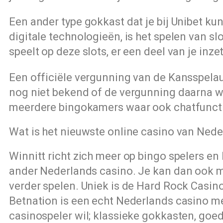
Een ander type gokkast dat je bij Unibet kun
digitale technologieën, is het spelen van sl
speelt op deze slots, er een deel van je inze
Een officiële vergunning van de Kansspelau
nog niet bekend of de vergunning daarna wo
meerdere bingokamers waar ook chatfunctio
Wat is het nieuwste online casino van Ned
Winnitt richt zich meer op bingo spelers en
ander Nederlands casino. Je kan dan ook 
verder spelen. Uniek is de Hard Rock Casin
Betnation is een echt Nederlands casino m
casinospeler wil; klassieke gokkasten, goe