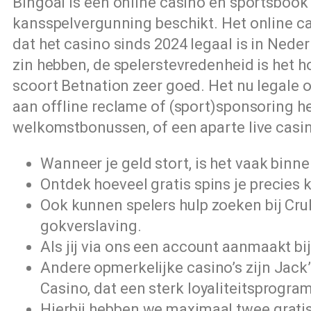
Bingoal is een online casino en sportsbook
kansspelvergunning beschikt. Het online cas
dat het casino sinds 2024 legaal is in Ned
zin hebben, de spelerstevredenheid is het h
scoort Betnation zeer goed. Het nu legale
aan offline reclame of (sport)sponsoring 
welkomstbonussen, of een aparte live casin
Wanneer je geld stort, is het vaak binn
Ontdek hoeveel gratis spins je precies k
Ook kunnen spelers hulp zoeken bij Cru
gokverslaving.
Als jij via ons een account aanmaakt bij
Andere opmerkelijke casino’s zijn Jack’
Casino, dat een sterk loyaliteitsprogra
Hierbij hebben we maximaal twee gratis