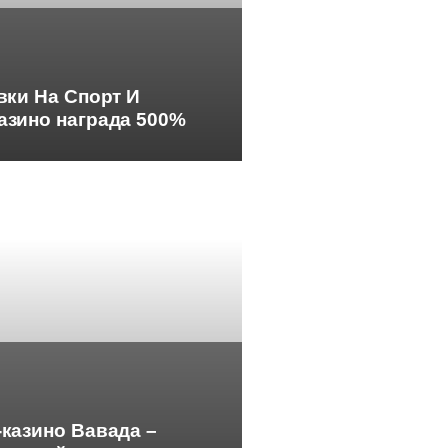
вки На Cпорт И
азино награда 500%
-казино Вавада –