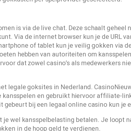
en is via de live chat. Deze schaalt geheel n
kunt. Via de internet browser kun je de URL v
martphone of tablet kun je veilig gokken via 
 moeten hebben van autoriteiten om kansspele
 ervoor dat zowel casino’s als medewerkers nie
 met legale goksites in Nederland. CasinoNieu
nsspelen en gebruikt hiervoor affiliate-links
 gebeurt bij een legaal online casino kun je 
t je wel kansspelbelasting betalen. Je loopt na
gokken in de hoop geld te verdienen.