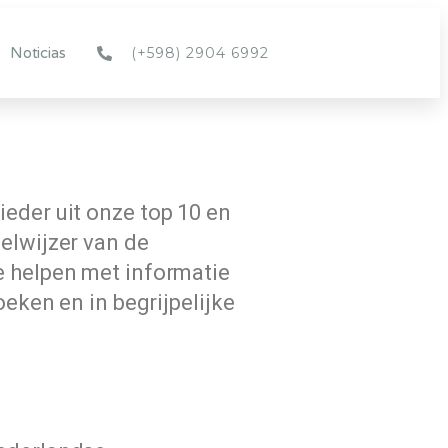
(+598) 2904 6992
Noticias
ieder uit onze top 10 en
pelwijzer van de
je helpen met informatie
eken en in begrijpelijke