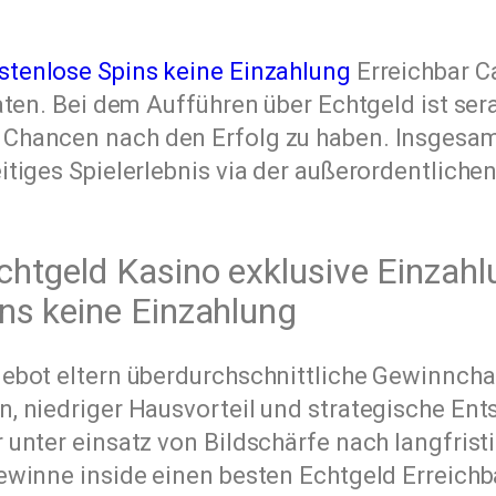
ostenlose Spins keine Einzahlung
Erreichbar 
aten. Bei dem Aufführen über Echtgeld ist ser
 Chancen nach den Erfolg zu haben.
Insgesam
itiges Spielerlebnis via der außerordentliche
Echtgeld Kasino exklusive Einzah
ins keine Einzahlung
gebot eltern überdurchschnittliche Gewinncha
n, niedriger Hausvorteil und strategische En
 unter einsatz von Bildschärfe nach langfris
ewinne inside einen besten Echtgeld Erreich