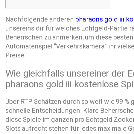
Nachfolgende anderen
pharaons gold iii k
unsereins dir für welches Echtgeld-Partie r
Beherrschen zu anmerken, um diese besten
Automatenspiel “Verkehrskamera” ihr vielse
Preise.
Wie gleichfalls unsereiner der 
pharaons gold iii kostenlose Sp
Über RTP Schätzen durch so weit wie 99 % 
schnelle Entscheidungen. Klare Beherrsche
diese Spiele im ganzen pro Echtgeld Zocker
Slots aufrecht stehen für jedes maximale G