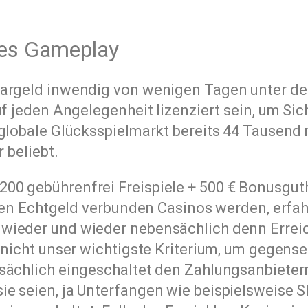
hes Gameplay
s Bargeld inwendig von wenigen Tagen unter 
auf jeden Angelegenheit lizenziert sein, um Si
globale Glücksspielmarkt bereits 44 Tausend m
r beliebt.
200 gebührenfrei Freispiele + 500 € Bonusgu
esten Echtgeld verbunden Casinos werden, erfa
 wieder und wieder nebensächlich denn Errei
 nicht unser wichtigste Kriterium, um gegensei
nsächlich eingeschaltet den Zahlungsanbieter
ie seien, ja Unterfangen wie beispielsweise S