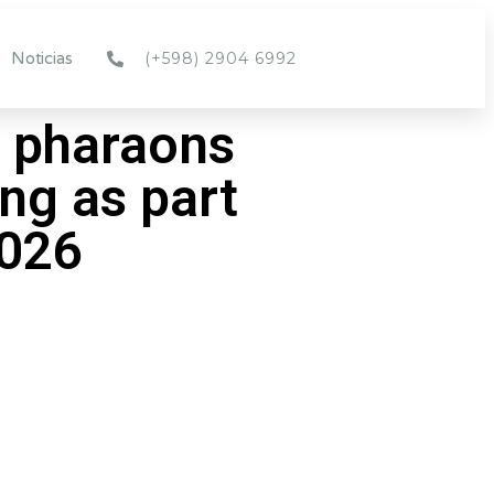
(+598) 2904 6992
Noticias
s pharaons
ung as part
2026