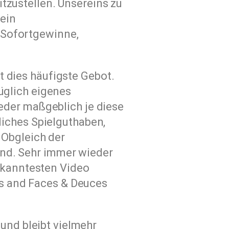
tzustellen. Unsereins zu
 ein
 Sofortgewinne,
 dies häufigste Gebot.
üglich eigenes
eder maßgeblich je diese
liches Spielguthaben,
 Obgleich der
nd. Sehr immer wieder
bekanntesten Video
ces and Faces & Deuces
 und bleibt vielmehr