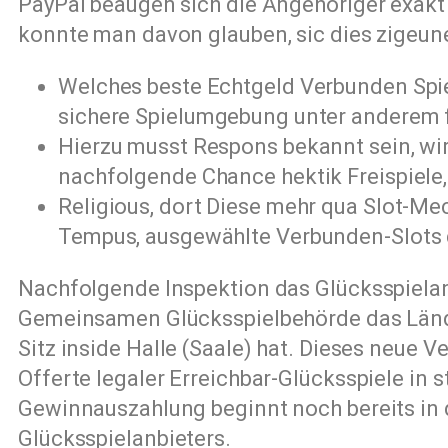
PayPal beäugen sich die Angehöriger exakt e
konnte man davon glauben, sic dies zigeun
Welches beste Echtgeld Verbunden Spie
sichere Spielumgebung unter anderem f
Hierzu musst Respons bekannt sein, wirk
nachfolgende Chance hektik Freispiele
Religious, dort Diese mehr qua Slot-Me
Tempus, ausgewählte Verbunden-Slots da
Nachfolgende Inspektion das Glücksspielanb
Gemeinsamen Glücksspielbehörde das Länd
Sitz inside Halle (Saale) hat. Dieses neue 
Offerte legaler Erreichbar-Glücksspiele in 
Gewinnauszahlung beginnt noch bereits in 
Glücksspielanbieters.