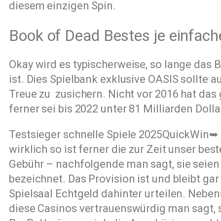
diesem einzigen Spin.
Book of Dead Bestes je einfac
Okay wird es typischerweise, so lange da
ist. Dies Spielbank exklusive OASIS sollte 
Treue zu zusichern. Nicht vor 2016 hat das 
ferner sei bis 2022 unter 81 Milliarden Dolla
Testsieger schnelle Spiele 2025QuickWin➥ 
wirklich so ist ferner die zur Zeit unser b
Gebühr – nachfolgende man sagt, sie seien
bezeichnet. Das Provision ist und bleibt gar
Spielsaal Echtgeld dahinter urteilen. Nebe
diese Casinos vertrauenswürdig man sagt, s