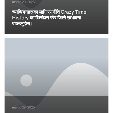
marzo 29, 2026
च्याम्पियनहरूका लागि रणनीति Crazy Time
History का विश्लेषण गरेर जित्ने सम्भावना
बढाउनुहोस्।
marzo 29, 2026