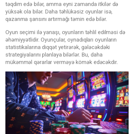
təqdim edə bilər, amma eyni zamanda itkilər də
yüksək ola bilər. Daha təhlükəsiz oyunlar isə,
qazanma şansını artırmağı təmin edə bilər.
Oyun seçimi ilə yanaşı, oyunların təhlil edilməsi də
əhəmiyyətlidir. Oyunçular, oynadıqları oyunların
statistikalarına diqqət yetirərək, gələcəkdəki
strategiyalarını planlaya bilərlər. Bu, daha
mükəmməl qərarlar verməyə kömək edəcəkdir.