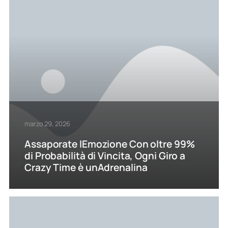
marzo 29, 2026
Assaporate lEmozione Con oltre 99%
di Probabilità di Vincita, Ogni Giro a
Crazy Time è unAdrenalina