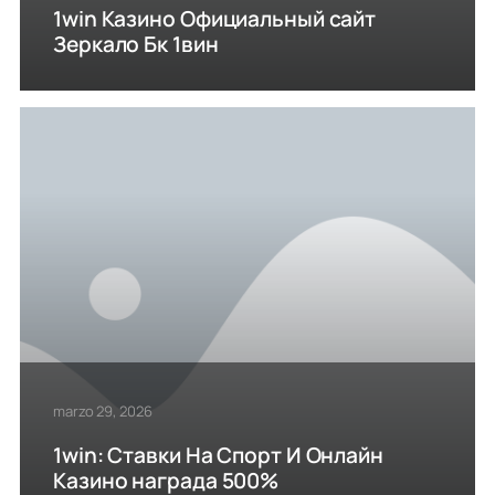
1win Казино Официальный сайт
Зеркало Бк 1вин
marzo 29, 2026
1win: Ставки На Cпорт И Онлайн
Казино награда 500%