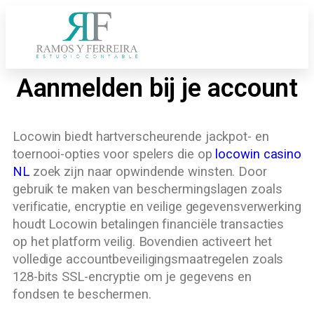
Aanmelden bij je account
Locowin biedt hartverscheurende jackpot- en
toernooi-opties voor spelers die op
locowin casino
NL
zoek zijn naar opwindende winsten. Door
gebruik te maken van beschermingslagen zoals
verificatie, encryptie en veilige gegevensverwerking
houdt Locowin betalingen financiële transacties
op het platform veilig. Bovendien activeert het
volledige accountbeveiligingsmaatregelen zoals
128-bits SSL-encryptie om je gegevens en
fondsen te beschermen.