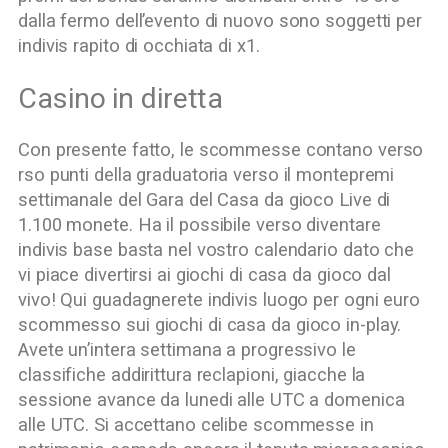
dalla fermo dell’evento di nuovo sono soggetti per
indivis rapito di occhiata di x1.
Casino in diretta
Con presente fatto, le scommesse contano verso
rso punti della graduatoria verso il montepremi
settimanale del Gara del Casa da gioco Live di
1.100 monete. Ha il possibile verso diventare
indivis base basta nel vostro calendario dato che
vi piace divertirsi ai giochi di casa da gioco dal
vivo! Qui guadagnerete indivis luogo per ogni euro
scommesso sui giochi di casa da gioco in-play.
Avete un’intera settimana a progressivo le
classifiche addirittura reclapioni, giacche la
sessione avance da lunedi alle UTC a domenica
alle UTC. Si accettano celibe scommesse in