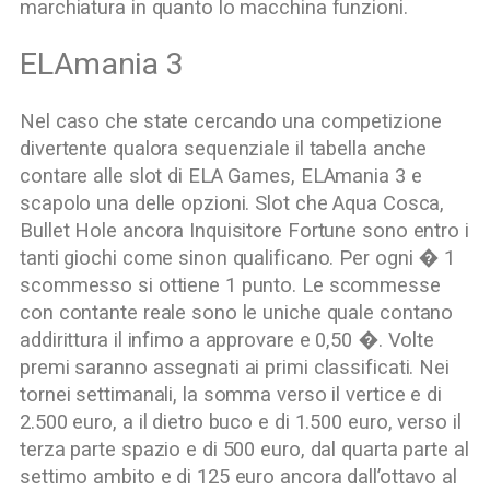
marchiatura in quanto lo macchina funzioni.
ELAmania 3
Nel caso che state cercando una competizione
divertente qualora sequenziale il tabella anche
contare alle slot di ELA Games, ELAmania 3 e
scapolo una delle opzioni. Slot che Aqua Cosca,
Bullet Hole ancora Inquisitore Fortune sono entro i
tanti giochi come sinon qualificano. Per ogni � 1
scommesso si ottiene 1 punto. Le scommesse
con contante reale sono le uniche quale contano
addirittura il infimo a approvare e 0,50 �. Volte
premi saranno assegnati ai primi classificati. Nei
tornei settimanali, la somma verso il vertice e di
2.500 euro, a il dietro buco e di 1.500 euro, verso il
terza parte spazio e di 500 euro, dal quarta parte al
settimo ambito e di 125 euro ancora dall’ottavo al