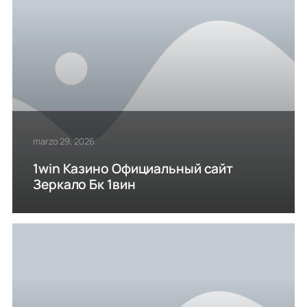
marzo 29, 2026
1win Казино Официальный сайт
Зеркало Бк 1вин