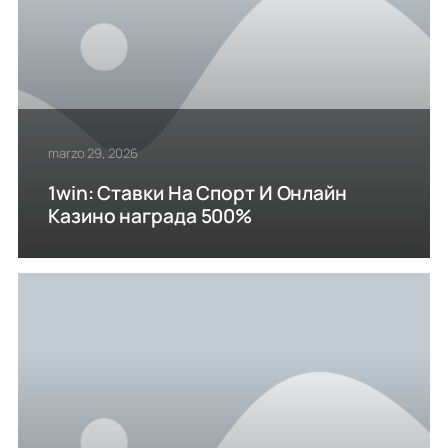
marzo 29, 2026
1win: Ставки На Cпорт И Онлайн
Казино награда 500%