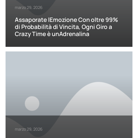
marzo 29, 2026
Assaporate lEmozione Con oltre 99%
di Probabilità di Vincita, Ogni Giro a
Crazy Time è unAdrenalina
marzo 29, 2026