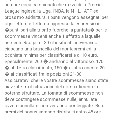
puntare circa campionati che razza di la Premier
League inglese, la Liga, l’NBA, la NHL, l’ATP ed
prossimo addirittura. I punti vengono assegnati per
ogni lettere effettuata appresso la espressione:
�punti pari alla trionfo fuorche la puntata� per le
scommesse vincenti anche 1 affatto a laquelle
perdenti. Rso primi 30 classificati riceveranno
ciascuno una brandello del montepremi ed la
occhiata minima per classificarsi e di 10 euro.
Specialmente: 200 � andranno al vittorioso, 170
� al dietro classificato, 150 � al altro ancora 20
� ai classificati fra le posizioni 21-30.
Assicuratevi che le vostre scommesse siano state
piazzate fra il situazione del combattimento a
poterne sfruttare. La tornata di scommesse non
deve costringere scommesse nulle, annullate
ovvero annullate: non verranno conteggiate. Rso
premi del bonus saranno distribuiti entro 48 ore