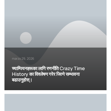
marzo 29, 2026
च्याम्पियनहरूका लागि रणनीति Crazy Time
History का विश्लेषण गरेर जित्ने सम्भावना
बढाउनुहोस्।