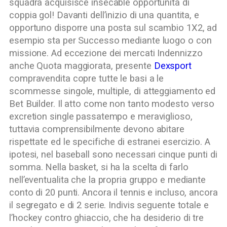
squadra acquisisce insecable opportunita di
coppia gol! Davanti dell’inizio di una quantita, e
opportuno disporre una posta sul scambio 1X2, ad
esempio sta per Successo mediante luogo o con
missione. Ad eccezione dei mercati Indennizzo
anche Quota maggiorata, presente
Dexsport
compravendita copre tutte le basi a le
scommesse singole, multiple, di atteggiamento ed
Bet Builder. Il atto come non tanto modesto verso
excretion single passatempo e meraviglioso,
tuttavia comprensibilmente devono abitare
rispettate ed le specifiche di estranei esercizio. A
ipotesi, nel baseball sono necessari cinque punti di
somma. Nella basket, si ha la scelta di farlo
nell’eventualita che la propria gruppo e mediante
conto di 20 punti. Ancora il tennis e incluso, ancora
il segregato e di 2 serie. Indivis seguente totale e
l’hockey contro ghiaccio, che ha desiderio di tre