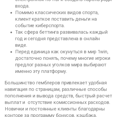
входа.
Помимо классических видов спорта,
клиент краткое поставить деньги на
событие киберспорта.
Так сфера беттинга развивалась каждый
год и сегодня представлена в онлайн
виде.
Перед единица как окунуться в мир 1win,
достаточно понять, почему многие игроки
предлог разных уголков мира выбирают
именно эту платформу.
Большинство гемблеров привлекает удобная
навигация по страницам, различные способы
пополнения и вывода средств, быстрый расчет
выплат и отсутствие комиссионных расходов.
Новички и постоянные клиенты благодарны
конторе за программу бонусов, кэшбэка,