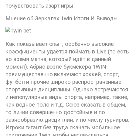
почувствовать азарт игры.
Мнение об Зеркалах 1win Итоги И Выводы
Как показывает опыт, особенно высокие
коэффициенты удаётся поймать в Live (то есть
во время матча, который идёт в данный
момент). Абрис возле букмекера 1WIN
преимущественно включают хоккей, спорт,
футбол и прочие широко распространённые
спортивные дисциплины. Однако встречаются
и непопулярные виды спорта, например, такие,
как водное поло и т.д. Союз сказать в общем,
то линии совершенно достойные и по
разнообразию дисциплин, и по числу турниров.
Игроки гигант без труда скачать мобильное
приложение 1win, чтобы наслаждаться