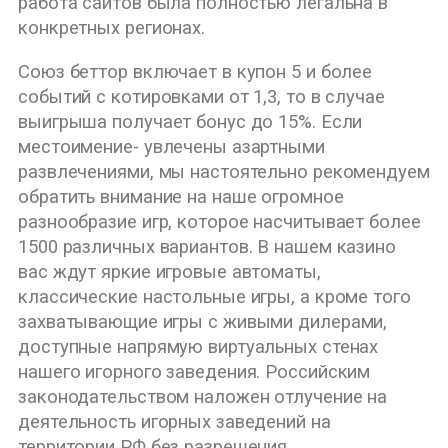
работа сайтов была полностью легальна в
конкретных регионах.
Союз беттор включает в купон 5 и более
событий с котировками от 1,3, то в случае
выигрыша получает бонус до 15%. Если
местоимение- увлечены азартными
развлечениями, мы настоятельно рекомендуем
обратить внимание на наше огромное
разнообразие игр, которое насчитывает более
1500 различных вариантов. В нашем казино
вас ждут яркие игровые автоматы,
классические настольные игры, а кроме того
захватывающие игры с живыми дилерами,
доступные напрямую виртуальных стенах
нашего игорного заведения. Российским
законодательством наложен отлучение на
деятельность игорных заведений на
территории РФ без разрешения