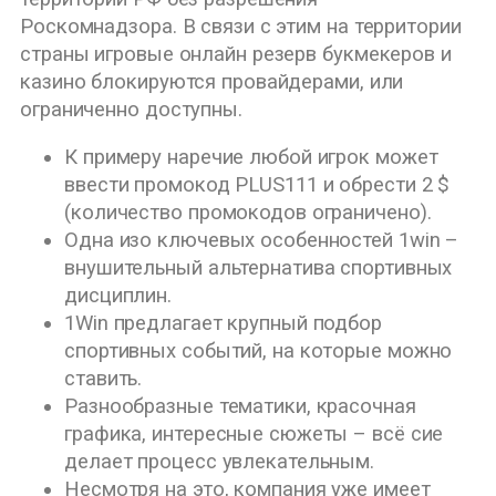
Роскомнадзора. В связи с этим на территории
страны игровые онлайн резерв букмекеров и
казино блокируются провайдерами, или
ограниченно доступны.
К примеру наречие любой игрок может
ввести промокод PLUS111 и обрести 2 $
(количество промокодов ограничено).
Одна изо ключевых особенностей 1win –
внушительный альтернатива спортивных
дисциплин.
1Win предл͏агает крупный подбор
спортивных событий, на ко͏торые можно
ставить.
Разнообразные тематики, красочная
графика, интересные сюжеты – всё сие
делает процесс увлекательным.
Несмотря на это, компания уже имеет