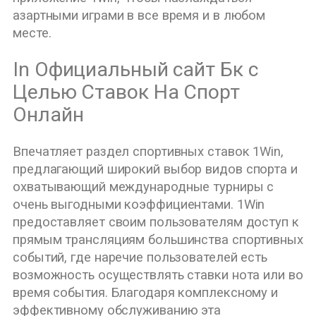
азартными играми в все время и в любом
месте.
In Официальный сайт Бк с
Целью Ставок На Спорт
Онлайн
Впечатляет раздел спортивных ставок 1Win,
предлагающий широкий выбор видов спорта и
охватывающий международные турниры с
очень выгодными коэффициентами. 1Win
предоставляет своим пользователям доступ к
прямым трансляциям большинства спортивных
событий, где наречие пользователей есть
возможность осуществлять ставки нота или во
время события. Благодаря комплексному и
эффективному обслуживанию эта