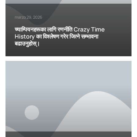
marzo 29, 2026
च्याम्पियनहरूका लागि रणनीति Crazy Time
History का विश्लेषण गरेर जित्ने सम्भावना
बढाउनुहोस्।