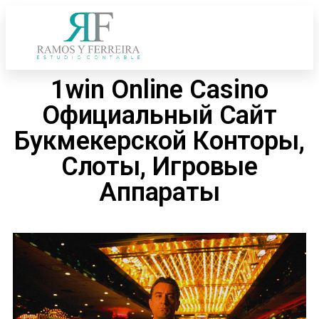
1win Online Casino
Официальный Сайт
Букмекерской Конторы,
Слоты, Игровые
Аппараты