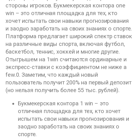
стороны игроков. Букмекерская контора one
win – это отличная площадка для тех, кто
хочет испытать свои навыки прогнозирования
и заодно заработать на своих знаниях о спорте.
Платформа предлагает широкий спектр ставок
на различные виды спорта, включая футбол,
баскетбол, теннис, хоккей и многие другие.
Отыгрышем на 1win считаются ординарные и
экспресс-ставки с коэффициентом не ниже a
few.0. Заметим, что каждый новый
пользователь получит 200% на первый депозит
(но нельзя получить более 55 тыс. рублей).
Букмекерская контора 1 win – это
отличная площадка для тех, кто хочет
испытать свои навыки прогнозирования и
заодно заработать на своих знаниях о
спорте.