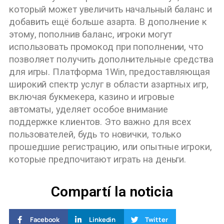
который может увеличить начальный баланс и
добавить ещё больше азарта. В дополнение к
этому, пополнив баланс, игроки могут
использовать промокод при пополнении, что
позволяет получить дополнительные средства
для игры. Платформа 1Win, предоставляющая
широкий спектр услуг в области азартных игр,
включая букмекера, казино и игровые
автоматы, уделяет особое внимание
поддержке клиентов. Это важно для всех
пользователей, будь то новички, только
прошедшие регистрацию, или опытные игроки,
которые предпочитают играть на деньги.
Compartí la noticia
Facebook
Linkedin
Twitter