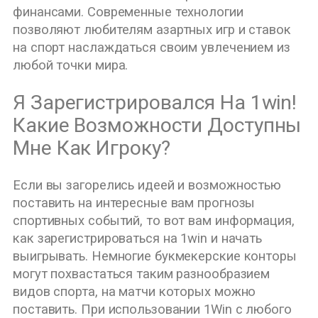
финансами. Современные технологии
позволяют любителям азартных игр и ставок
на спорт наслаждаться своим увлечением из
любой точки мира.
Я Зарегистрировался На 1win!
Какие Возможности Доступны
Мне Как Игроку?
Если вы загорелись идеей и возможностью
поставить на интересные вам прогнозы
спортивных событий, то вот вам информация,
как зарегистрироваться на 1win и начать
выигрывать. Немногие букмекерские конторы
могут похвастаться таким разнообразием
видов спорта, на матчи которых можно
поставить. При использовании 1Win с любого