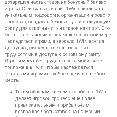
возвращая часть ставок на бонусный баланс
игрока. Официальный сайт 1Win привлекает
уникальным подходом к организации игрового
процесса, создавая безопасную и волнующую
среду для азартных игр и ставок на спорт. Это
место, где каждый игрок может в полной мере
насладиться играми, а зеркало 1WIN всегда
доступно для тех, кто сталкивается с
трудностями в доступе к основному сайту.
Игроки могут без труда скачать мобильное
приложение 1win, чтобы наслаждаться
азартными играми в любое время и в любом
месте.
Таким образом, система кэшбэка в 1Win
делает игровой процесс еще более
привлекательным и прибыльным,
возвращая часть ставок на бонусный