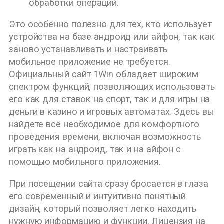
обработки операций.
Это особенно полезно для тех, кто использует
устройства на базе андроид или айфон, так как
заново устанавливать и настраивать
мобильное приложение не требуется.
Официальный сайт 1Win обладает широким
спектром функций, позволяющих использовать
его как для ставок на спорт, так и для игры на
деньги в казино и игровых автоматах. Здесь вы
найдете всё необходимое для комфортного
проведения времени, включая возможность
играть как на андроид, так и на айфон с
помощью мобильного приложения.
При посещении сайта сразу бросается в глаза
его современный и интуитивно понятный
дизайн, который позволяет легко находить
нужную информацию и функции. Лицензия на