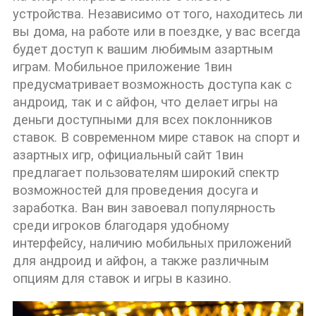
устройства. Независимо от того, находитесь ли
вы дома, на работе или в поездке, у вас всегда
будет доступ к вашим любимым азартным
играм. Мобильное приложение 1вин
предусматривает возможность доступа как с
андроид, так и с айфон, что делает игры на
деньги доступными для всех поклонников
ставок. В современном мире ставок на спорт и
азартных игр, официальный сайт 1вин
предлагает пользователям широкий спектр
возможностей для проведения досуга и
заработка. Ван вин завоевал популярность
среди игроков благодаря удобному
интерфейсу, наличию мобильных приложений
для андроид и айфон, а также различным
опциям для ставок и игры в казино.