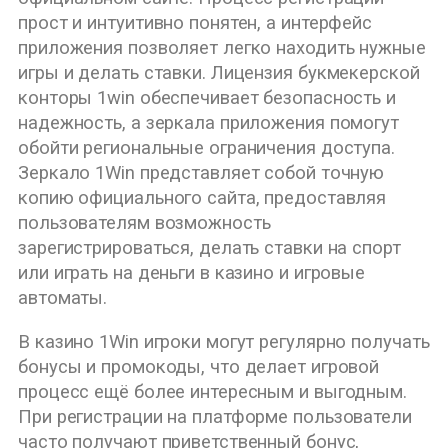
прост и интуитивно понятен, а интерфейс
приложения позволяет легко находить нужные
игры и делать ставки. Лицензия букмекерской
конторы 1win обеспечивает безопасность и
надежность, а зеркала приложения помогут
обойти региональные ограничения доступа.
Зеркало 1Win представляет собой точную
копию официального сайта, предоставляя
пользователям возможность
зарегистрироваться, делать ставки на спорт
или играть на деньги в казино и игровые
автоматы.
В казино 1Win игроки могут регулярно получать
бонусы и промокоды, что делает игровой
процесс ещё более интересным и выгодным.
При регистрации на платформе пользователи
часто получают приветственный бонус,