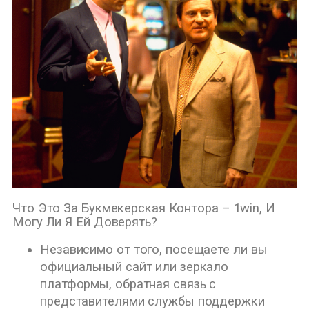
Что Это За Букмекерская Контора – 1win, И
Могу Ли Я Ей Доверять?
Независимо от того, посещаете ли вы
официальный сайт или зеркало
платформы, обратная связь с
представителями службы поддержки