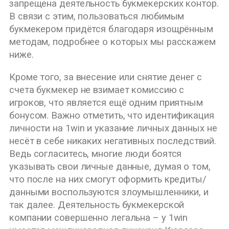
запрещена деятельность букмекерских контор.
В связи с этим, пользоваться любимым
букмекером придётся благодаря изощрённым
методам, подробнее о которых мы расскажем
ниже.
Кроме того, за внесение или снятие денег с
счета букмекер не взимает комиссию с
игроков, что является ещё одним приятным
бонусом. Важно отметить, что идентификация
личности на 1win и указание личных данных не
несёт в себе никаких негативных последствий.
Ведь согласитесь, многие люди боятся
указывать свои личные данные, думая о том,
что после на них смогут оформить кредиты/
данными воспользуются злоумышленники, и
так далее. Деятельность букмекерской
компании совершенно легальна – у 1win