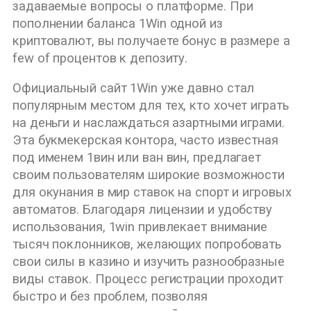
задаваемые вопросы о платформе. При
пополнении баланса 1Win одной из
криптовалют, вы получаете бонус в размере a
few of процентов к депозиту.
Официальный сайт 1Win уже давно стал
популярным местом для тех, кто хочет играть
на деньги и наслаждаться азартными играми.
Эта букмекерская контора, часто известная
под именем 1вин или ван вин, предлагает
своим пользователям широкие возможности
для окунания в мир ставок на спорт и игровых
автоматов. Благодаря лицензии и удобству
использования, 1win привлекает внимание
тысяч поклонников, желающих попробовать
свои силы в казино и изучить разнообразные
виды ставок. Процесс регистрации проходит
быстро и без проблем, позволяя