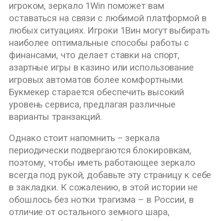
игроком, зеркало 1Win поможет вам
оставаться на связи с любимой платформой в
любых ситуациях. Игроки 1Вин могут выбирать
наиболее оптимальные способы работы с
финансами, что делает ставки на спорт,
азартные игры в казино или использование
игровых автоматов более комфортными.
Букмекер старается обеспечить высокий
уровень сервиса, предлагая различные
варианты транзакций.
Однако стоит напомнить – зеркала
периодически подвергаются блокировкам,
поэтому, чтобы иметь работающее зеркало
всегда под рукой, добавьте эту страницу к себе
в закладки. К сожалению, в этой истории не
обошлось без нотки трагизма – в России, в
отличие от остального земного шара,