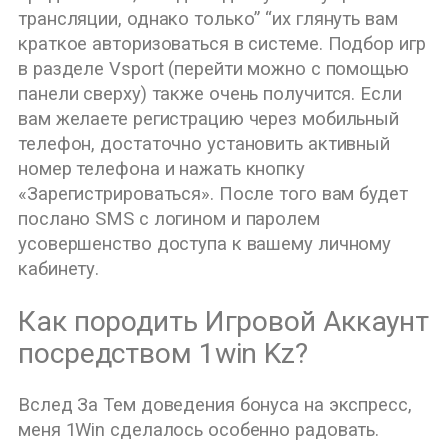
трансляции, однако только” “их глянуть вам
краткое авторизоваться в системе. Подбор игр
в разделе Vsport (перейти можно с помощью
панели сверху) также очень получится. Если
вам желаете регистрацию через мобильный
телефон, достаточно установить активный
номер телефона и нажать кнопку
«Зарегистрироваться». После того вам будет
послано SMS с логином и паролем
усовершенство доступа к вашему личному
кабинету.
Как породить Игровой Аккаунт
посредством 1win Kz?
Вслед За Тем доведения бонуса на экспресс,
меня 1Win сделалось особенно радовать.