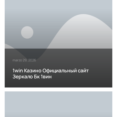
marzo 29, 2026
1win Казино Официальный сайт
Зеркало Бк 1вин