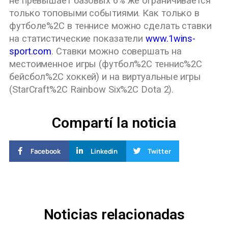
не превышает базовых 6% же ограничивается
только топовыми событиями. Как только в
футболе%2C в теннисе можно сделать ставки
на статистические показатели
www.1wins-
sport.com
. Ставки можно совершать на
местоименное игры (футбол%2C теннис%2C
бейсбол%2C хоккей) и на виртуальные игры
(StarCraft%2C Rainbow Six%2C Dota 2).
Compartí la noticia
Facebook
Linkedin
Twitter
Noticias relacionadas