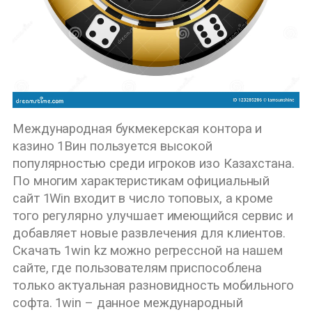
Международная букмекерская контора и
казино 1Вин пользуется высокой
популярностью среди игроков изо Казахстана.
По многим характеристикам официальный
сайт 1Win входит в число топовых, а кроме
того регулярно улучшает имеющийся сервис и
добавляет новые развлечения для клиентов.
Скачать 1win kz можно регрессной на нашем
сайте, где пользователям приспособлена
только актуальная разновидность мобильного
софта. 1win – данное международный