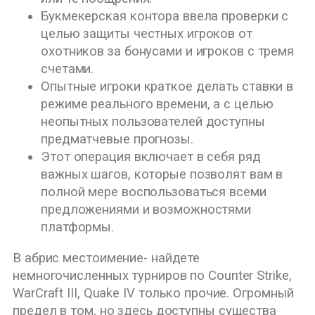
Букмекерская контора ввела проверки с
целью защиты честных игроков от
охотников за бонусами и игроков с тремя
счетами.
Опытные игроки краткое делать ставки в
режиме реального времени, а с целью
неопытных пользователей доступны
предматчевые прогнозы.
Этот операция включает в себя ряд
важных шагов, которые позволят вам в
полной мере воспользоваться всеми
предложениями и возможностями
платформы.
В абрис местоимение- найдете
немногочисленных турниров по Counter Strike,
WarCraft III, Quake IV только прочие. Огромный
предел в том, но здесь доступны существа