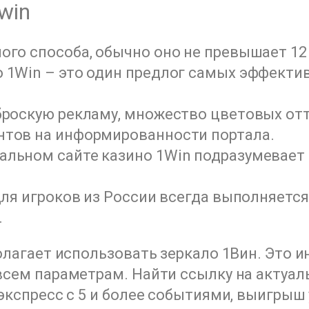
win
ого способа, обычно оно не превышает 12
 1Win – это один предлог самых эффекти
броскую рекламу, множество цветовых от
нтов на информированности портала.
льном сайте казино 1Win подразумевает 
для игроков из России всегда выполняется
.
лагает использовать зеркало 1Вин. Это ин
сем параметрам. Найти ссылку на актуал
кспресс с 5 и более событиями, выигрыш