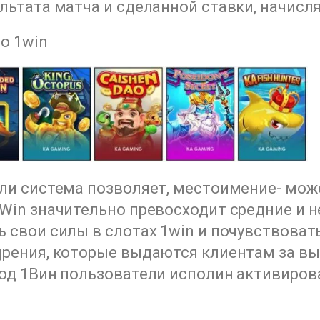
льтата матча и сделанной ставки, начисл
о 1win
ели система позволяет, местоимение- мож
Win значительно превосходит средние и 
 свои силы в слотах 1win и почувствовать
щрения, которые выдаются клиентам за в
од 1Вин пользователи исполин активиров