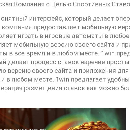
рская Компания с Целью Спортивных Став
понятный интерфейс, который делает опе
, компания предоставляет мобильную верс
оляет играть в игровые автоматы в любое
ляет мобильную версию своего сайта и п
ты в все время и в любом месте. 1win пре
ый делает процесс ставок наречие просты
ую версию своего сайта и приложения для
 и в любом месте. 1win предлагает удобны
перация размещения ставок как можно бо