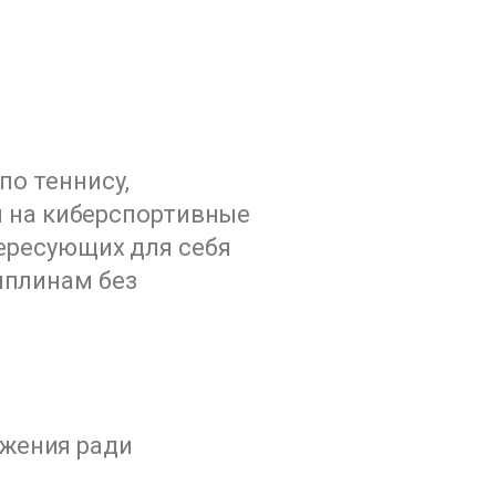
по теннису,
ки на киберспортивные
тересующих для себя
иплинам без
ожения ради