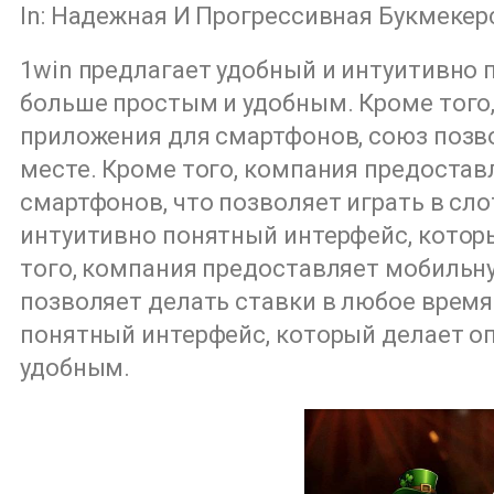
In: Надежная И Прогрессивная Букмеке
1win предлагает удобный и интуитивно 
больше простым и удобным. Кроме того
приложения для смартфонов, союз позв
месте. Кроме того, компания предостав
смартфонов, что позволяет играть в сло
интуитивно понятный интерфейс, котор
того, компания предоставляет мобильн
позволяет делать ставки в любое время
понятный интерфейс, который делает о
удобным.