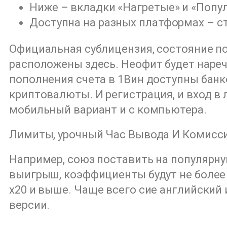
Ниже – вкладки «Нагретые» и «Попул
Доступна на разных платформах – с
Официальная сублицензия, состояние п
расположены здесь. Неофит будет наре
пополнения счета в 1Вин доступны банк
криптовалюты. И регистрация, и вход в
мобильный вариант и с компьютера.
Лимиты, урочный Час Вывода И Комисс
Например, союз поставить на популярну
выигрыш, коэффициенты будут не более 
х20 и выше. Чаще всего сие английский 
версии.