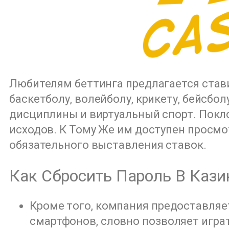
Любителям беттинга предлагается стави
баскетболу, волейболу, крикету, бейсбо
дисциплины и виртуальный спорт. Покло
исходов. К Тому Же им доступен просм
обязательного выставления ставок.
Как Сбросить Пароль В Кази
Кроме того, компания предоставляе
смартфонов, словно позволяет играт