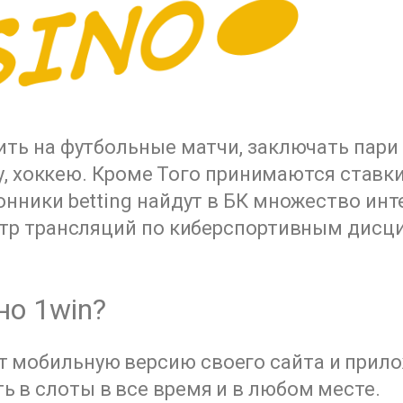
ть на футбольные матчи, заключать пари 
лу, хоккею. Кроме Того принимаются став
нники betting найдут в БК множество ин
отр трансляций по киберспортивным дисц
но 1win?
т мобильную версию своего сайта и прил
ь в слоты в все время и в любом месте.