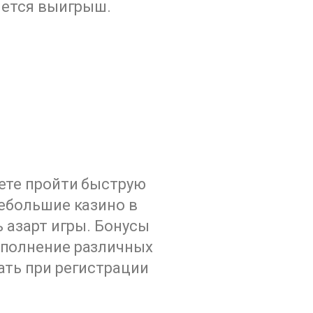
яется выигрыш.
ете пройти быструю
небольшие казино в
 азарт игры. Бонусы
ыполнение различных
ать при регистрации