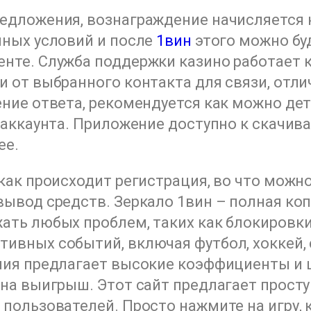
едложения, вознаграждение начисляется 
нных условий и после
1вин
этого можно бу
нте. Служба поддержки казино работает к
и от выбранного контакта для связи, отли
ение ответа, рекомендуется как можно де
 аккаунта. Приложение доступно к скачив
ее.
как происходит регистрация, во что можно
вывод средств. Зеркало 1вин – полная ко
ать любых проблем, таких как блокировки
вных событий, включая футбол, хоккей, сп
ания предлагает высокие коэффициенты и
 на выигрыш. Этот сайт предлагает прост
 пользователей. Просто нажмите на игру, 