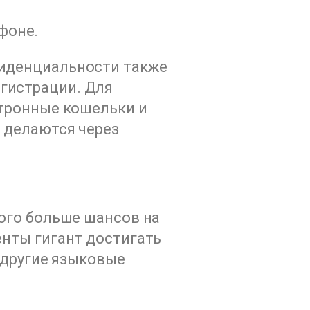
фоне.
фиденциальности также
гистрации. Для
ктронные кошельки и
о делаются через
рого больше шансов на
енты гигант достигать
и другие языковые