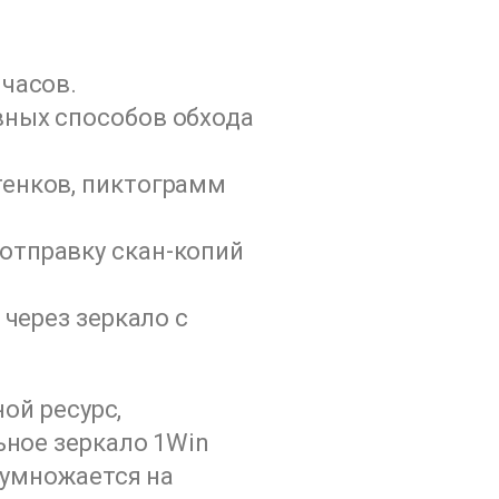
 часов.
вных способов обхода
тенков, пиктограмм
отправку скан-копий
 через зеркало с
ой ресурс,
ьное зеркало 1Win
 умножается на